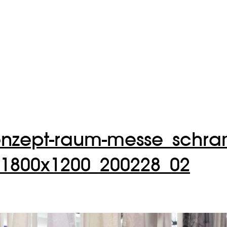
konzept-raum-messe_schra
l_1800x1200_200228_02